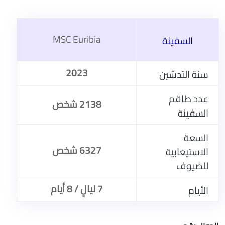
MSC Euribia
السفينة
2023
سنة التدشين
عدد طاقم
2138 شخص
السفينة
السعة
6327 شخص
الاستيعابية
للضيوف
7 ليالٍ / 8 أيام
الأيام